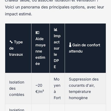
chaleur seule, ou associer isolation et ventilation ?
Voici un panorama des principales options, avec leur
impact estimé.
📊
💶
Imp
Aide
🔧 Type
act
moye
🌡️ Gain de confort
de
sur
nne
attendu
travaux
le
estim
DP
ée
E
Mo
Suppression des
Isolation
~20
yen
courants d'air,
des
€/m²
à
température
combles
Fort
homogène
Isolation