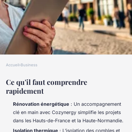
Accueil
›
Business
BUSINESS
Ce qu'il faut comprendre
Trouvez des solutions
rapidement
efficaces pour la rénovation
énergétique en Hauts-de-
Rénovation énergétique
: Un accompagnement
France et Haute-Normandie
clé en main avec Cozynergy simplifie les projets
dans les Hauts-de-France et la Haute-Normandie.
Meissa
•
01/07/2026 11:22
•
11 min de lecture
Isolation thermique
: L’isolation des combles et