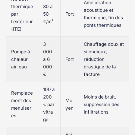
Amélioration
thermique
30 à
acoustique et
par
50
Fort
thermique, fin des
l’extérieur
€/m²
ponts thermiques
(ITE)
3
Chauffage doux et
Pompe à
000
silencieux,
chaleur
à 6
Fort
réduction
air-eau
000
drastique de la
€
facture
100 à
Remplace
200
Moins de bruit,
ment des
Mo
€ par
suppression des
menuiseri
yen
vitra
infiltrations
es
ge
Fai