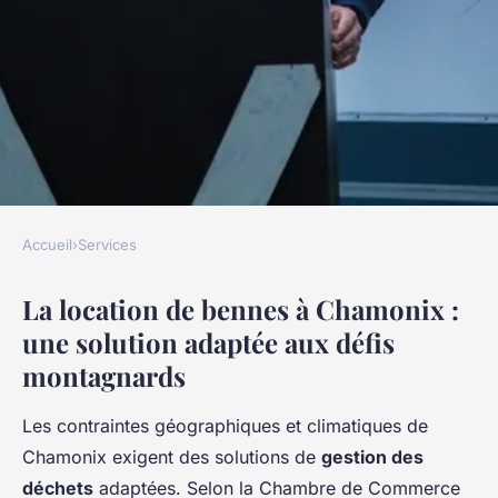
Accueil
›
Services
SERVICES
La location de bennes à Chamonix :
Location de bennes à
une solution adaptée aux défis
chamonix : services rapides et
montagnards
variés
Les contraintes géographiques et climatiques de
Mila
•
30 décembre 2025
•
8 min de lecture
Chamonix exigent des solutions de
gestion des
déchets
adaptées. Selon la Chambre de Commerce