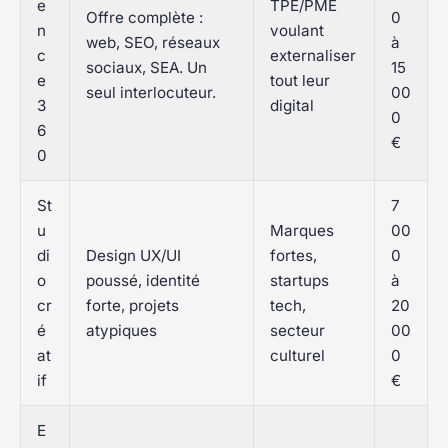
e
TPE/PME
Offre complète :
0
n
voulant
web, SEO, réseaux
à
c
externaliser
sociaux, SEA. Un
15
e
tout leur
seul interlocuteur.
00
3
digital
0
6
€
0
St
7
u
Marques
00
di
Design UX/UI
fortes,
0
o
poussé, identité
startups
à
cr
forte, projets
tech,
20
é
atypiques
secteur
00
at
culturel
0
if
€
E