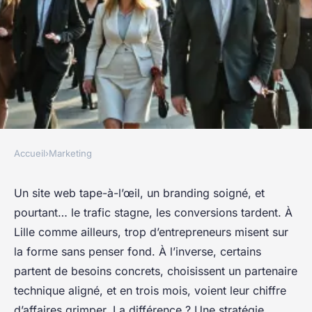
Accueil
›
Marketing
MARKETING
Les meilleures agences web à
Un site web tape-à-l’œil, un branding soigné, et
pourtant… le trafic stagne, les conversions tardent. À
Lille pour vos projets
Lille comme ailleurs, trop d’entrepreneurs misent sur
numériques
la forme sans penser fond. À l’inverse, certains
partent de besoins concrets, choisissent un partenaire
Rémy
•
06/04/2026 13:08
•
8 min de lecture
technique aligné, et en trois mois, voient leur chiffre
d’affaires grimper. La différence ? Une stratégie