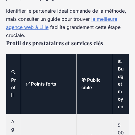
Identifier le partenaire idéal demande de la méthode,
mais consulter un guide pour trouver
la meilleure
agence web à Lille
facilite grandement cette étape
cruciale.
Profil des prestataires et services clés
💶
Bu
🔍
dg
Pr
🎯 Public
✅ Points forts
et
of
cible
m
il
oy
en
A
5
g
00