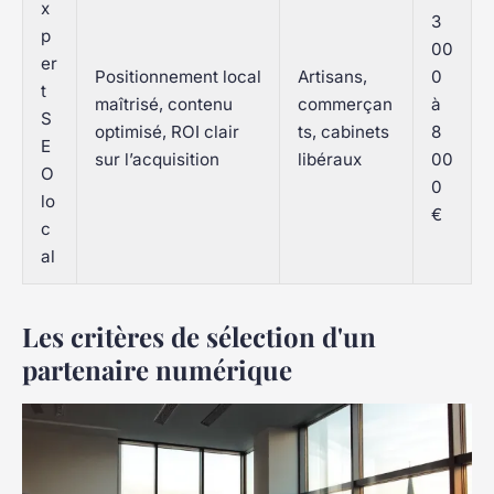
x
3
p
00
er
Positionnement local
Artisans,
0
t
maîtrisé, contenu
commerçan
à
S
optimisé, ROI clair
ts, cabinets
8
E
sur l’acquisition
libéraux
00
O
0
lo
€
c
al
Les critères de sélection d'un
partenaire numérique