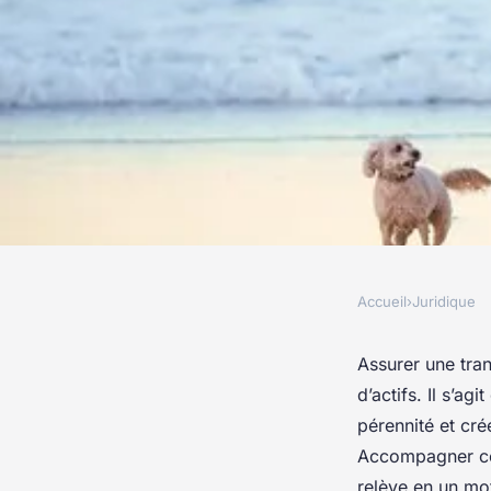
Accueil
›
Juridique
JURIDIQUE
Pour une transmissi
Assurer une tran
d’actifs. Il s’ag
réussie et valorisée
pérennité et cré
Accompagner ce 
relève en un mo