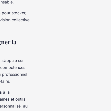
onsable.
e pour stocker,
 vision collective
ner la
 s’appuie sur
de compétences
 professionnel
faire.
s
à la
ines et outils
ersonnalisé, au