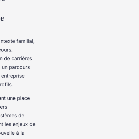
he
ntexte familial,
cours.
n de carrières
e un parcours
 entreprise
rofils.
ent une place
ers
ystèmes de
nt les enjeux de
uvelle à la