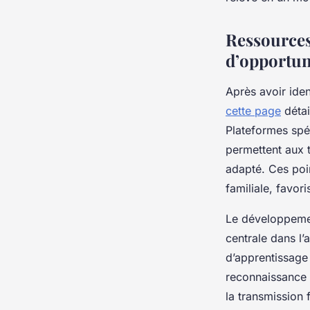
Mila
•
23 juillet 2025
•
4 min de lecture
Ressources 
d’opportun
Après avoir iden
cette page
détai
Plateformes spéc
permettent aux t
adapté. Ces poin
familiale, favori
Le développemen
centrale dans l
d’apprentissage
reconnaissance g
la transmission