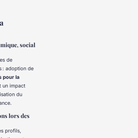
a
omique, social
ies de
s : adoption de
s pour la
t un impact
isation du
sance.
ons lors des
s profils,