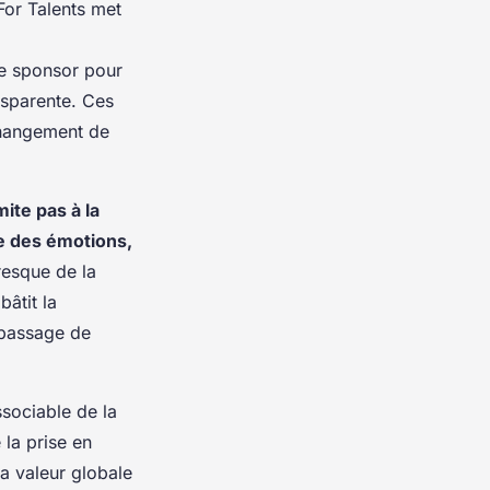
For Talents met
de sponsor pour
nsparente. Ces
 changement de
mite pas à la
ce des émotions,
resque de la
bâtit la
n passage de
ssociable de la
 la prise en
la valeur globale