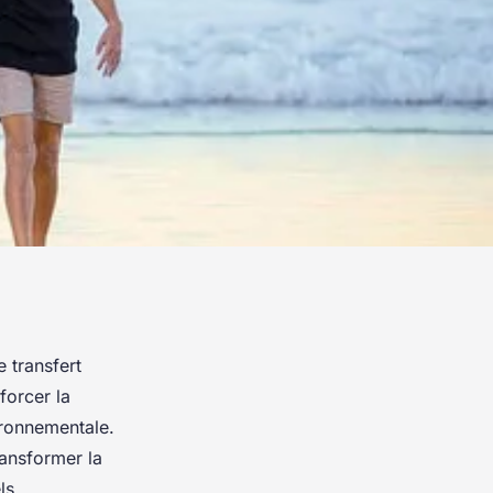
 transfert
nforcer la
ironnementale.
ansformer la
ls.