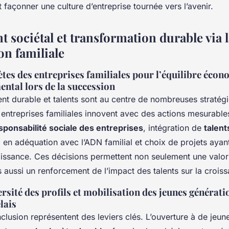
et façonner une culture d’entreprise tournée vers l’avenir.
 sociétal et transformation durable via l
on familiale
tes des entreprises familiales pour l’équilibre écon
ntal lors de la succession
t durable et talents sont au centre de nombreuses stratég
 entreprises familiales innovent avec des actions mesurable
sponsabilité sociale des entreprises
, intégration de
talent
e
en adéquation avec l’ADN familial et choix de projets ayan
roissance. Ces décisions permettent non seulement une valor
 aussi un renforcement de l’impact des talents sur la crois
ersité des profils et mobilisation des jeunes générati
lais
inclusion représentent des leviers clés. L’ouverture à de jeune