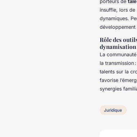
porteurs de
tal
insuffle, lors de
dynamiques. Per
développement du
Rôle des outi
dynamisation d
La communauté F
la transmission 
talents sur la c
favorise l’émerg
synergies famili
Juridique