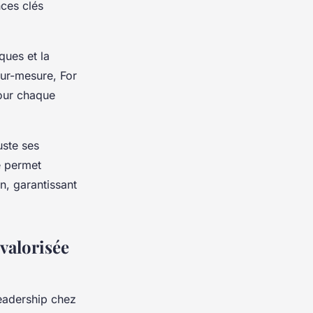
ces clés
ques et la
sur-mesure, For
pour chaque
uste ses
é permet
n, garantissant
 valorisée
leadership chez