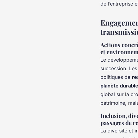
de l’entreprise 
Engagement
transmissi
Actions concrè
et environneme
Le développemen
succession. Les
politiques de
re
planète durabl
global sur la c
patrimoine, mais
Inclusion, div
passages de re
La diversité et 