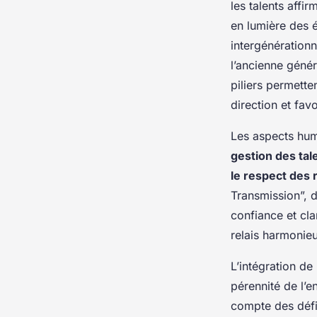
les talents aff
en lumière des 
intergénérationn
l’ancienne géné
piliers permette
direction et favo
Les aspects hum
gestion des tal
le respect des r
Transmission”, d
confiance et cla
relais harmonie
L’intégration de
pérennité de l’e
compte des défis