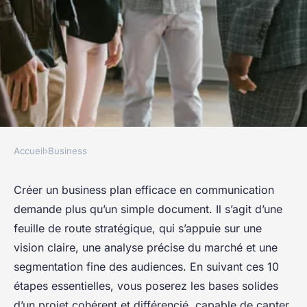
Accueil
›
Business
BUSINESS
10 étapes pour créer un
Créer un business plan efficace en communication
demande plus qu’un simple document. Il s’agit d’une
business plan gagnant en
feuille de route stratégique, qui s’appuie sur une
communication
vision claire, une analyse précise du marché et une
segmentation fine des audiences. En suivant ces 10
Mila
•
23 octobre 2025
•
12 min de lecture
étapes essentielles, vous poserez les bases solides
d’un projet cohérent et différencié, capable de capter