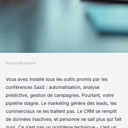
Accueil
›
Business
BUSINESS
Pourquoi une agence go-to-
Vous avez installé tous les outils promis par les
conférences SaaS : automatisation, analyse
market transforme votre
prédictive, gestion de campagnes. Pourtant, votre
stratégie B2B
pipeline stagne. Le marketing génère des leads, les
commerciaux ne les traitent pas. Le CRM se remplit
Meissa
•
24/04/2026 08:35
•
8 min de lecture
de données inactives, et personne ne sait plus qui fait
quoi. Ce n’est pas un problème technique - c’est un