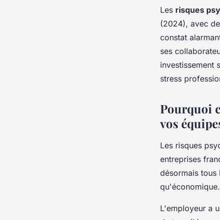
Toulouse
Les
risques ps
(2024), avec de
Mila
•
20 janvier 2026
•
7 min de lecture
constat alarman
ses collaborate
investissement 
stress professio
Pourquoi c
vos équipe
Les risques psy
entreprises fra
désormais tous l
qu'économique.
L'employeur a u