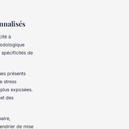
onnalisés
ité à
hodologique
 spécificités de
ues présents
e stress
 plus exposées.
 et des
aire,
lendrier de mise