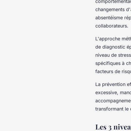
comportementaux
changements d'at
absentéisme rép
collaborateurs.
L'approche méth
de diagnostic é
niveau de stress
spécifiques à c
facteurs de risq
La prévention ef
excessive, manqu
accompagnement 
transformant le 
Les 3 nive