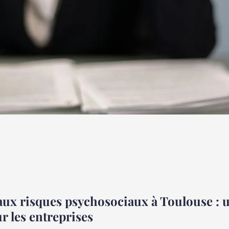
sychosociaux :
es pratiques à
aux risques psychosociaux à Toulouse : 
r les entreprises