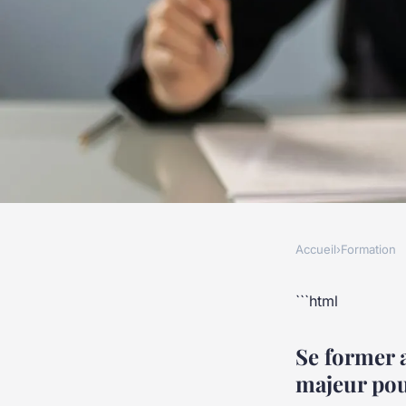
Accueil
›
Formation
FORMATION
Formation risques p
```html
adoptez les meilleur
Se former 
majeur pou