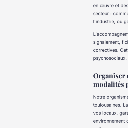
en œuvre et des 
secteur : commu
l'industrie, ou 
L'accompagnemen
signalement, fic
correctives. Ce
psychosociaux.
Organiser c
modalités 
Notre organism
toulousaines. L
vos locaux, gar
environnement d