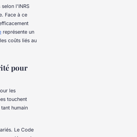
 selon l'INRS
e. Face à ce
 efficacement
e
représente un
les coûts liés au
ité pour
our les
nes touchent
, tant humain
lariés. Le Code