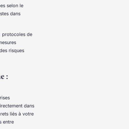
es selon le
stes dans
: protocoles de
 mesures
des risques
e :
rises
directement dans
ets liés à votre
s entre