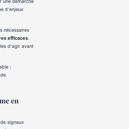
ur une démarche
ne d'enjeux
s nécessaires
ves efficaces
.
les d'agir avant
able :
 de
rme en
 de signaux