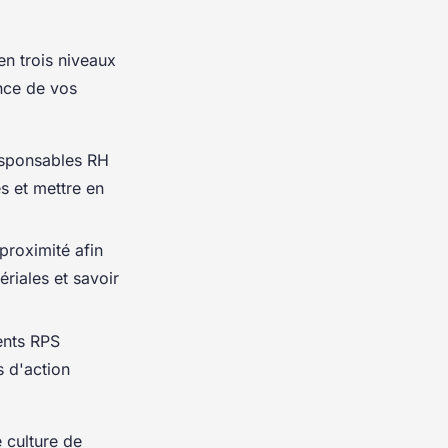
n trois niveaux
nce de vos
esponsables RH
es et mettre en
proximité afin
riales et savoir
ents RPS
s d'action
 culture de