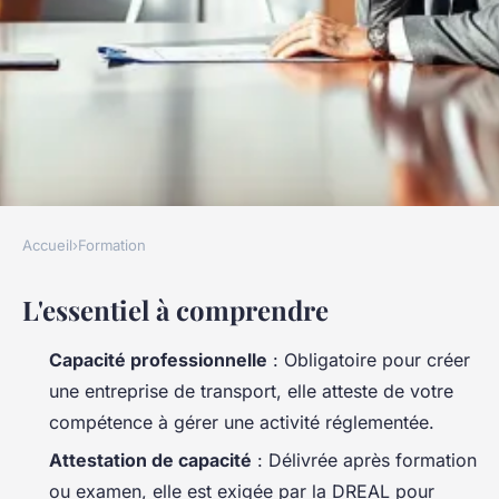
Accueil
›
Formation
FORMATION
L'essentiel à comprendre
Comprendre la capacité de
transport : clés et
Capacité professionnelle
: Obligatoire pour créer
recommandations
une entreprise de transport, elle atteste de votre
compétence à gérer une activité réglementée.
Tobie
•
08/06/2026 20:50
•
8 min de lecture
Attestation de capacité
: Délivrée après formation
ou examen, elle est exigée par la DREAL pour