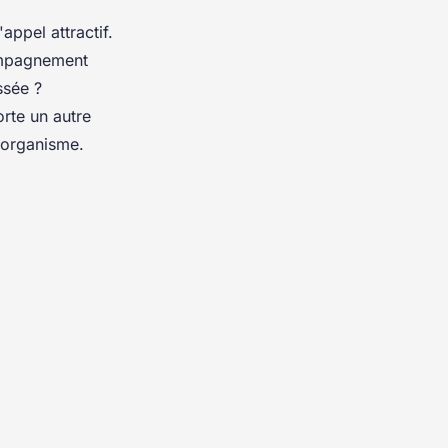
appel attractif.
ompagnement
ssée ?
rte un autre
l'organisme
.