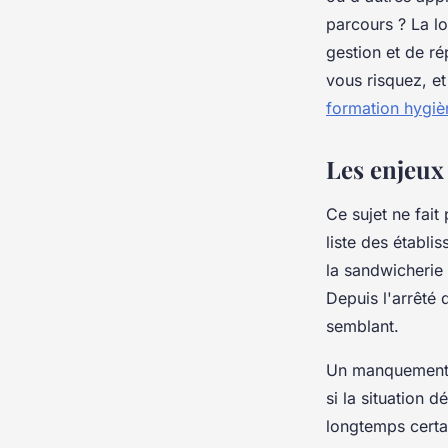
bien estimer
parcours ? La lo
gestion et de ré
Mila
•
6 février 2026
•
10 min de lecture
vous risquez, e
formation hygiè
Les enjeux
Ce sujet ne fait
liste des établi
la sandwicherie 
Depuis l'arrêté
semblant.
Un manquement n
si la situation 
longtemps certa