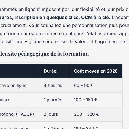
rammes en ligne s'imposent par leur flexibilité et leur prix d'
euros, inscription en quelques clics, QCM à la clé
. L'acc
cruellement.
Vous souhaitez une personnalisation plus pou
'un formateur externe directement dans l'établissement appo
cessite une vigilance accrue sur la valeur et l'agrément de 
 densité pédagogique de la formation
Durée
Coût moyen en 2026
ective en ligne
4 heures
60 – 90 €
ndard
1 journée
100 – 160 €
profondi (HACCP)
2 jours
200 – 320 €
erne sur-mesure
1 à 2 jours
180 – 340 €