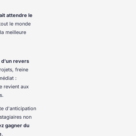
it attendre le
 tout le monde
la meilleure
e d'un revers
ojets, freine
médiat :
e revient aux
s.
te d'anticipation
stagiaires non
z gagner du
e
.