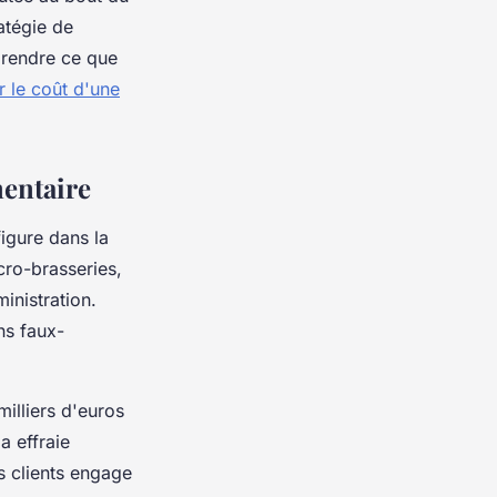
atégie de
mprendre ce que
r le coût d'une
mentaire
figure dans la
cro-brasseries,
inistration.
ns faux-
illiers d'euros
a effraie
s clients engage