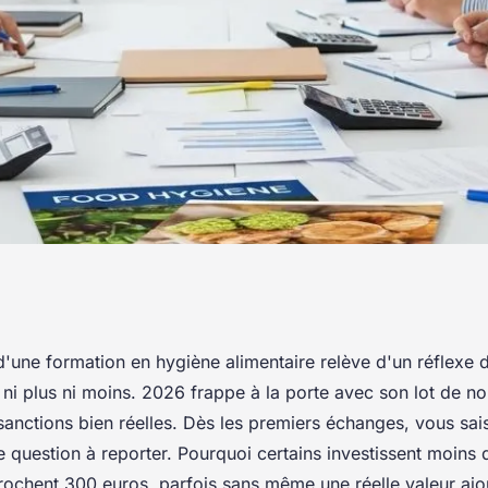
e formation en
d'une formation en hygiène alimentaire relève d'un réflexe 
 ni plus ni moins. 2026 frappe à la porte avec son lot de n
 : la méthode pour
sanctions bien réelles. Dès les premiers échanges, vous sais
e question à reporter. Pourquoi certains investissent moins 
rochent 300 euros, parfois sans même une réelle valeur ajo