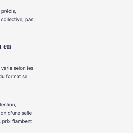
 précis,
collective, pas
n en
varie selon les
du format se
tention,
ion d'une salle
s prix flambent