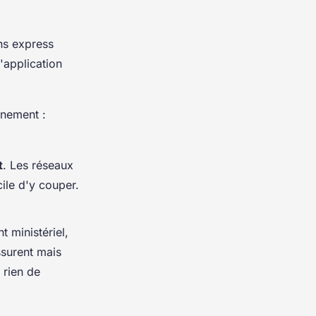
ons express
l'application
nnement :
t
. Les réseaux
ile d'y couper.
t ministériel,
ssurent mais
, rien de