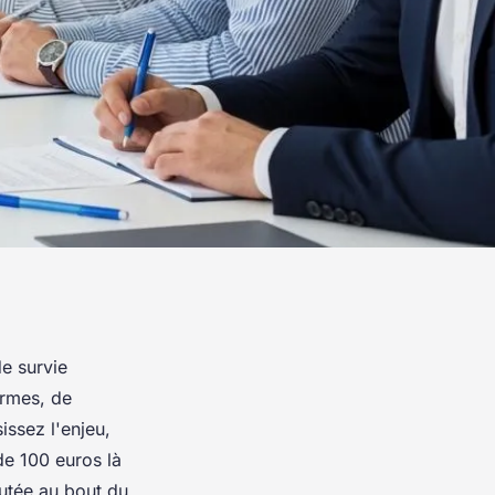
de survie
ormes, de
issez l'enjeu,
de 100 euros là
utée au bout du