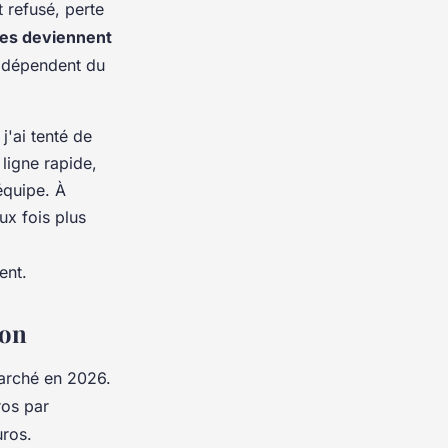
 refusé, perte
es deviennent
s dépendent du
j'ai tenté de
 ligne rapide,
'équipe. À
ux fois plus
ent
.
son
marché en 2026.
ros par
uros.