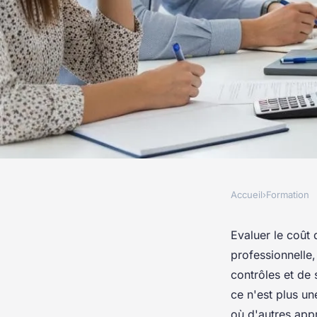
Accueil
›
Formation
FORMATION
Évaluer le coût d'un
Evaluer le coût 
professionnelle,
hygiène alimentaire
contrôles et de 
ce n'est plus un
où d'autres app