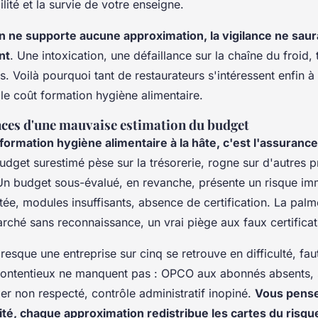
lité et la survie de votre enseigne.
n ne supporte aucune approximation, la vigilance ne saura
nt
. Une intoxication, une défaillance sur la chaîne du froid,
us.
Voilà pourquoi tant de restaurateurs s'intéressent enfin à 
le coût formation hygiène alimentaire
.
ces d'une mauvaise estimation du budget
 formation hygiène alimentaire à la hâte, c'est l'assuranc
udget surestimé pèse sur la trésorerie, rogne sur d'autres pr
Un budget sous-évalué, en revanche, présente un risque im
ée, modules insuffisants, absence de certification. La palm
rché sans reconnaissance, un vrai piège aux faux certificat
esque une entreprise sur cinq se retrouve en difficulté, fau
 contentieux ne manquent pas : OPCO aux abonnés absents, 
rier non respecté, contrôle administratif inopiné.
Vous pense
ité, chaque approximation redistribue les cartes du risqu