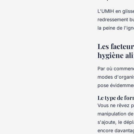
L'UMIH en glisse
redressement bud
la peine de l'ign
Les facteur
hygiène al
Par où commence
modes d'organis
pose évidemmen
Le type de for
Vous ne rêvez pa
manipulation de 
s'ajoute, le dép
encore davanta